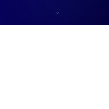
FUNCIONALIDADES
Tudo que você precisa
em um só lugar
Pronto para uso. O LeadShip reúne as ferramentas
essenciais para que seu time prospecte de forma
inteligente e gerencie cada oportunidade com
precisão.